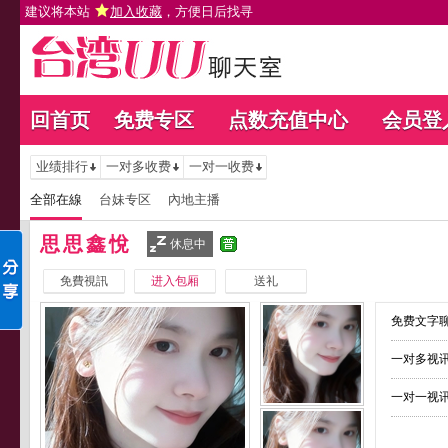
建议将本站
加入收藏
，方便日后找寻
回首页
免费专区
点数充值中心
会员登
业绩排行
一对多收费
一对一收费
全部在線
台妹专区
內地主播
思思鑫悅
休息中
免費視訊
进入包厢
送礼
免费文字聊
一对多视讯
一对一视讯