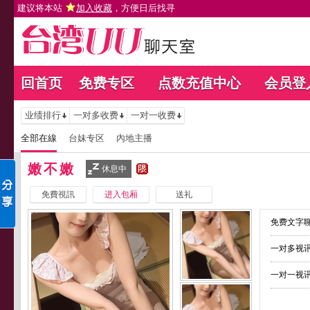
建议将本站
加入收藏
，方便日后找寻
回首页
免费专区
点数充值中心
会员登
业绩排行
一对多收费
一对一收费
全部在線
台妹专区
內地主播
嫩不嫩
休息中
免費視訊
进入包厢
送礼
免费文字聊
一对多视讯
一对一视讯