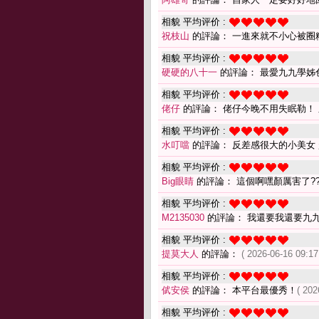
相貌 平均评价 :
祝枝山
的評論： 一進來就不小心被圈
相貌 平均评价 :
硬硬的八十一
的評論： 最愛九九學姊
相貌 平均评价 :
佬仔
的評論： 佬仔今晚不用失眠勒！ 
相貌 平均评价 :
水叮噹
的評論： 反差感很大的小美女
相貌 平均评价 :
Big眼睛
的評論： 這個啊嘿顏厲害了??
相貌 平均评价 :
M2135030
的評論： 我還要我還要九
相貌 平均评价 :
提莫大人
的評論：
( 2026-06-16 09:17
相貌 平均评价 :
倵安侯
的評論： 本平台最優秀！
( 202
相貌 平均评价 :