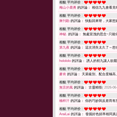
相貌 平均评价 :
梅山小鹿勇
的評論： 相信九九會看見
相貌 平均评价 :
揪刊勘
的評論： 快點回來呀，大家想
相貌 平均评价 :
神秘.
的評論： 無處宣洩的思念~只能化
相貌 平均评价 :
第九夜
的評論： 這次消失太久了～想
相貌 平均评价 :
holololo
的評論： 誘人的初九讓人欲罷
相貌 平均评价 :
麥肯
的評論： 天菜級別、配合度極高
相貌 平均评价 :
無言的風
的評論： 古靈精怪
( 2026-06
相貌 平均评价 :
楠梓汗
的評論： 你的巧妙與反差而有
相貌 平均评价 :
AraiLai
的評論： 發掘好色頻率相同真