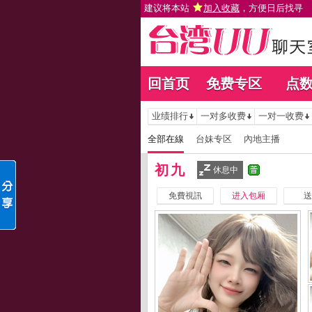
建议将本站
加入收藏
，方便日后找寻
回首页
免费专区
点
业绩排行
一对多收费
一对一收费
全部在線
台妹专区
內地主播
初九
休息中
免費視訊
进入包厢
送