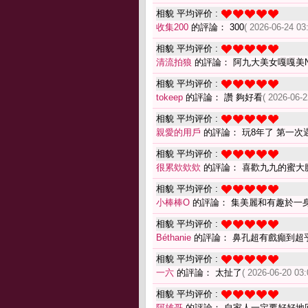
相貌 平均评价 :
收集200
的評論： 300
( 2026-06-24 03
相貌 平均评价 :
清流拍狼
的評論： 阿九大美女嘎嘎美N
相貌 平均评价 :
tokeep
的評論： 讚 夠好看
( 2026-06-2
相貌 平均评价 :
親愛的用戶
的評論： 玩8年了 第一
相貌 平均评价 :
很累欸欸欸
的評論： 喜歡九九的蜜大
相貌 平均评价 :
小棒棒O
的評論： 集美麗和有趣於一
相貌 平均评价 :
Béthanie
的評論： 鼻孔超有戲癲到超
相貌 平均评价 :
一六
的評論： 太扯了
( 2026-06-20 03:
相貌 平均评价 :
阿雄哥
的評論： 自家人一定要好好地回