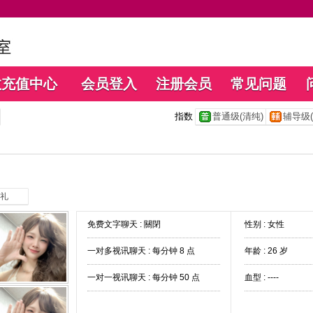
数充值中心
会员登入
注册会员
常见问题
指数
普通级(清纯)
辅导级(
礼
免费文字聊天 :
關閉
性别 : 女性
一对多视讯聊天 :
每分钟 8 点
年龄 : 26 岁
一对一视讯聊天 :
每分钟 50 点
血型 : ----