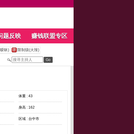
问题反映
赚钱联盟专区
暧昧)
限制级(火辣)
体重 : 43
身高 : 162
区域 : 台中市