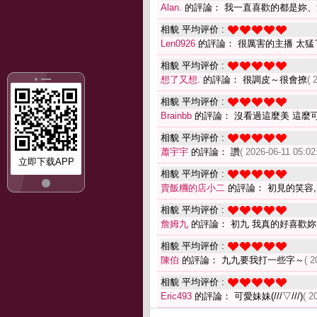
Alan.
的評論： 我一直喜歡的都是妳、
相貌 平均评价 :
Len0926
的評論： 很厲害的主播 太猛
相貌 平均评价 :
想了又想.
的評論： 很調皮～很會撩
( 
相貌 平均评价 :
Brainbb
的評論： 沒看過這麼美 這麼可
相貌 平均评价 :
蕭宇宇
的評論： 讚
( 2026-06-11 05:02
立即下载APP
相貌 平均评价 :
賣飯糰的店小二
的評論： 初見的笑容
相貌 平均评价 :
詹姆九
的評論： 初九 我真的好喜歡妳
相貌 平均评价 :
陳伯
的評論： 九九要我打一些字～
( 2
相貌 平均评价 :
Eric493
的評論： 可愛妹妹(///▽///)
( 2