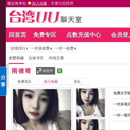
建议将本站
加入收藏
，方便日后找寻
回首页
免费专区
点数充值中心
会员登
业绩排行
一对多收费
一对一收费
全部在線
台妹专区
內地主播
雨後晴
休息中
免費視訊
进入包厢
送礼
免费文字聊
一对多视讯
一对一视讯