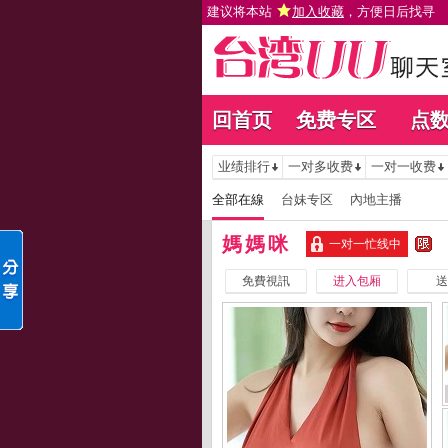
建议将本站
加入收藏
，方便日后找寻
回首页
免费专区
点
业绩排行
一对多收费
一对一收费
全部在線
台妹专区
內地主播
媽媽咪
一对一忙线中
免費視訊
进入包厢
送