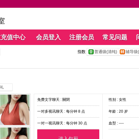
数充值中心
会员登入
注册会员
常见问题
指数
普通级(清纯)
辅导级(
礼
免费文字聊天 :
關閉
性别 : 女性
一对多视讯聊天 :
每分钟 8 点
年龄 : 20 岁
一对一视讯聊天 :
每分钟 30 点
血型 : ----
进入包厢