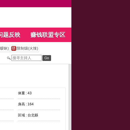
问题反映
赚钱联盟专区
暧昧)
限制级(火辣)
体重 : 43
身高 : 164
区域 : 台北縣