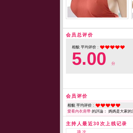
会员总评价
相貌 平均评价 :
5.00
分
会员评价
相貌 平均评价 :
愛看內衣肩帶
的評論： 媽媽是大家的
主持人最近30次上线记录
项 次