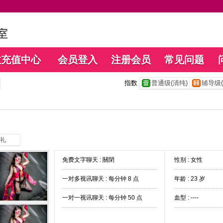
数充值中心
会员登入
注册会员
常见问题
指数
普通级(清纯)
辅导级(
礼
免费文字聊天 :
關閉
性别 : 女性
一对多视讯聊天 :
每分钟 8 点
年龄 : 23 岁
一对一视讯聊天 :
每分钟 50 点
血型 : ----