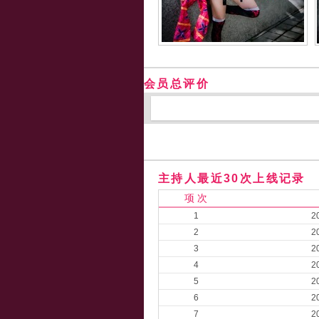
会员总评价
主持人最近30次上线记录
项 次
1
2
2
2
3
2
4
2
5
2
6
2
7
2