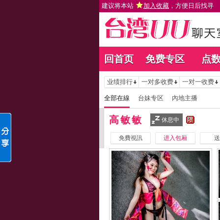
建议将本站
加入收藏
，方便日后找寻
回首页
免费专区
点
业绩排行
一对多收费
一对一收费
全部在線
台妹专区
內地主播
高敏敏
休息中
免費視訊
进入包厢
送