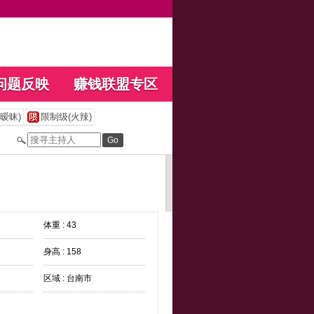
问题反映
赚钱联盟专区
暧昧)
限制级(火辣)
体重 : 43
身高 : 158
区域 : 台南市