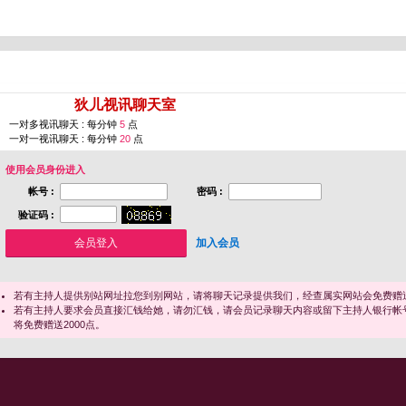
您即将进入 [
狄儿视讯聊天室
]
一对多视讯聊天 : 每分钟
5
点
一对一视讯聊天 : 每分钟
20
点
使用会员身份进入
帐号 :
密码 :
验证码 :
加入会员
若有主持人提供别站网址拉您到别网站，请将聊天记录提供我们，经查属实网站会免费赠送
若有主持人要求会员直接汇钱给她，请勿汇钱，请会员记录聊天内容或留下主持人银行帐
将免费赠送2000点。