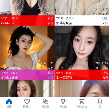
一對多 8 點
一對多 8 點
一一中
一對一 50 點
空閒中
一對一 50 點
普16+
視訊
普16+
視訊
302481
256298
Moona
栗原奶芙
台灣
大陸
一對多 8 點
一對多 8 點
一多中
一對一 35 點
一一中
一對一 45 點
限21+
視訊
輔18+
視訊
290606
228665
好玩嫂嫂
一口奶茶
大陸
台灣
首頁
已關注
已消費
已封鎖
儲值點數
我