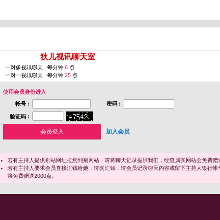
您即将进入 [
狄儿视讯聊天室
]
一对多视讯聊天 : 每分钟
6
点
一对一视讯聊天 : 每分钟
25
点
使用会员身份进入
帐号 :
密码 :
验证码 :
加入会员
若有主持人提供别站网址拉您到别网站，请将聊天记录提供我们，经查属实网站会免费赠送
若有主持人要求会员直接汇钱给她，请勿汇钱，请会员记录聊天内容或留下主持人银行帐
将免费赠送2000点。