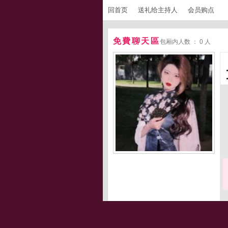
回首页
送礼给主持人
会员购点
免費聊天區
包厢内人数 ： 0 人