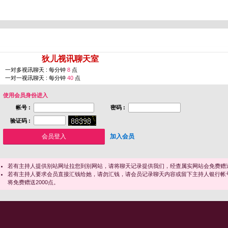
您即将进入 [
狄儿视讯聊天室
]
一对多视讯聊天 : 每分钟
8
点
一对一视讯聊天 : 每分钟
40
点
使用会员身份进入
帐号 :
密码 :
验证码 :
加入会员
若有主持人提供别站网址拉您到别网站，请将聊天记录提供我们，经查属实网站会免费赠送
若有主持人要求会员直接汇钱给她，请勿汇钱，请会员记录聊天内容或留下主持人银行帐
将免费赠送2000点。