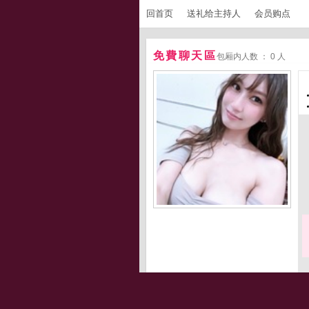
回首页
送礼给主持人
会员购点
免費聊天區
包厢内人数 ： 0 人