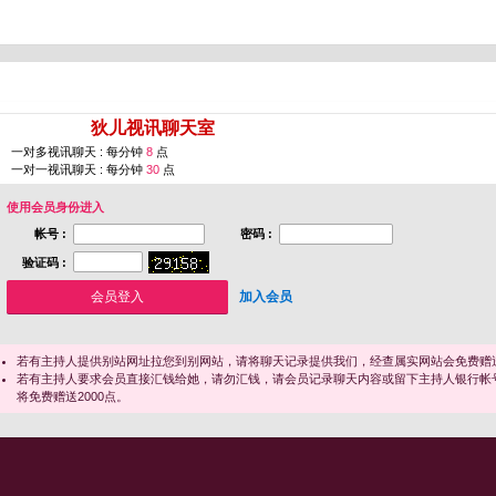
您即将进入 [
狄儿视讯聊天室
]
一对多视讯聊天 : 每分钟
8
点
一对一视讯聊天 : 每分钟
30
点
使用会员身份进入
帐号 :
密码 :
验证码 :
加入会员
若有主持人提供别站网址拉您到别网站，请将聊天记录提供我们，经查属实网站会免费赠送
若有主持人要求会员直接汇钱给她，请勿汇钱，请会员记录聊天内容或留下主持人银行帐
将免费赠送2000点。