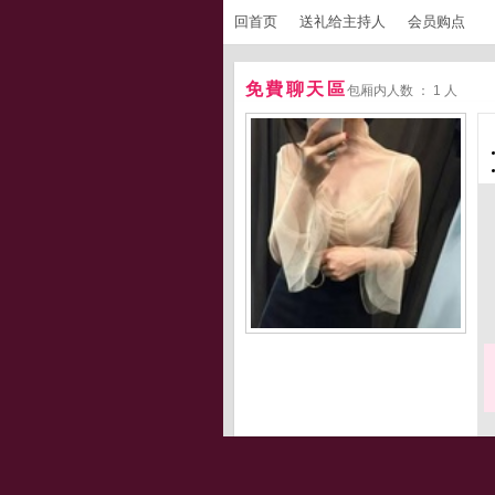
回首页
送礼给主持人
会员购点
免費聊天區
包厢内人数 ： 1 人